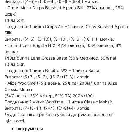
Витрата: ((4-5)+7), (5+8), ((5-6)+(8-9)) мотків.
- Drops Air та Drops Brushed Alpaca Silk (77% альпака, 23%
шовк)
140м/25г.
Поєднання: 1 нитка Drops Air + 2 нитки Drops Brushed Alpaca
Silk.
Витрата: ((4-5)+(9-10)), (5+10), ((5-6)+(10-11)) мотків.
- Lana Grossa Brigitte №2 (47% альпака, 45% бавовна, 8%
вовна)
140м/50г та Lana Grossa Basta (50% меринос, 50% па)
100м/50г.
Поєднання: 1 нитка Brigitte №2 + 1 нитка Basta.
Витрата: (5+7), (5+7), ((5-6)+(7-8)) мотків.
- Alize Wooltime (75% вовна, 25% па) 200м/100г та Alize
Classic Mohair
(24% вовна, 25% мохер, 51% ПА) 200м/100г.
Поєднання: 2 нитки Wooltime + 1 нитка Classic Mohair.
Витрата: (7+(3-4)), (7+4), ((7-8)+4) мотків.
*Будь-яка інша пряжа за умови дотримання заданої
щільності.
Інструменти