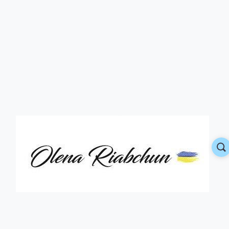
Shape Cardigan UKR
.00